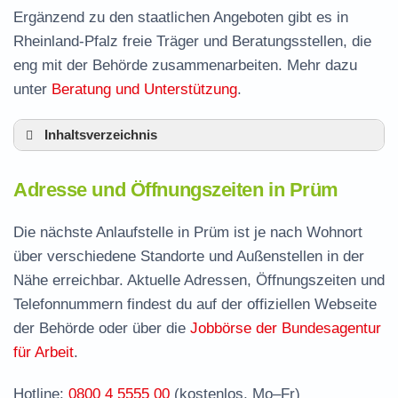
Ergänzend zu den staatlichen Angeboten gibt es in
Rheinland-Pfalz freie Träger und Beratungsstellen, die
eng mit der Behörde zusammenarbeiten. Mehr dazu
unter
Beratung und Unterstützung
.
Inhaltsverzeichnis
Adresse und Öffnungszeiten in Prüm
Adresse und Öffnungszeiten in Prüm
Leistungen der Arbeitsvermittlung in Prüm
Termin vereinbaren und Bürgergeld beantragen
Die nächste Anlaufstelle in Prüm ist je nach Wohnort
über verschiedene Standorte und Außenstellen in der
Jobcenter Bitburg-Prüm – zuständige Stelle
Nähe erreichbar. Aktuelle Adressen, Öffnungszeiten und
Stellenangebote und Jobbörse in Prüm
Telefonnummern findest du auf der offiziellen Webseite
Häufige Fragen rund ums Jobcenter
der Behörde oder über die
Jobbörse der Bundesagentur
für Arbeit
.
Hotline:
0800 4 5555 00
(kostenlos, Mo–Fr)