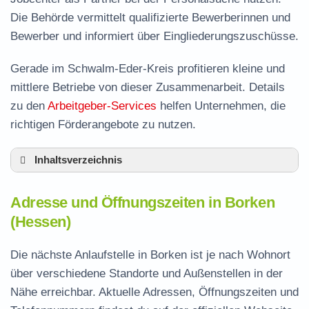
Die Behörde vermittelt qualifizierte Bewerberinnen und
Bewerber und informiert über Eingliederungszuschüsse.
Gerade im Schwalm-Eder-Kreis profitieren kleine und
mittlere Betriebe von dieser Zusammenarbeit. Details
zu den
Arbeitgeber-Services
helfen Unternehmen, die
richtigen Förderangebote zu nutzen.
Inhaltsverzeichnis
Adresse und Öffnungszeiten in Borken
Adresse und Öffnungszeiten in Borken
Leistungen der Arbeitsvermittlung in Borken
(Hessen)
Termin vereinbaren und Bürgergeld beantragen
Die nächste Anlaufstelle in Borken ist je nach Wohnort
Jobcenter Schwalm-Eder-Kreis – zuständige
über verschiedene Standorte und Außenstellen in der
Stelle
Nähe erreichbar. Aktuelle Adressen, Öffnungszeiten und
Stellenangebote und Jobbörse in Borken