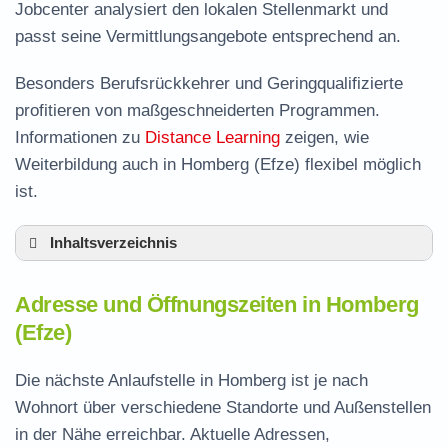
Jobcenter analysiert den lokalen Stellenmarkt und
passt seine Vermittlungsangebote entsprechend an.
Besonders Berufsrückkehrer und Geringqualifizierte
profitieren von maßgeschneiderten Programmen.
Informationen zu
Distance Learning
zeigen, wie
Weiterbildung auch in Homberg (Efze) flexibel möglich
ist.
Inhaltsverzeichnis
Adresse und Öffnungszeiten in Homberg
Adresse und Öffnungszeiten in Homberg
Leistungen der Arbeitsvermittlung in Homberg
(Efze)
Termin vereinbaren und Bürgergeld beantragen
Die nächste Anlaufstelle in Homberg ist je nach
Jobcenter Schwalm-Eder-Kreis – zuständige
Wohnort über verschiedene Standorte und Außenstellen
Stelle
in der Nähe erreichbar. Aktuelle Adressen,