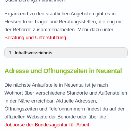
Ergänzend zu den staatlichen Angeboten gibt es in
Hessen freie Träger und Beratungsstellen, die eng mit
der Behörde zusammenarbeiten. Mehr dazu unter
Beratung und Unterstützung
.
Inhaltsverzeichnis
Adresse und Öffnungszeiten in Neuental
Adresse und Öffnungszeiten in Neuental
Leistungen der Arbeitsvermittlung in Neuental
Termin vereinbaren und Bürgergeld beantragen
Die nächste Anlaufstelle in Neuental ist je nach
Wohnort über verschiedene Standorte und Außenstellen
Jobcenter Schwalm-Eder-Kreis – zuständige
in der Nähe erreichbar. Aktuelle Adressen,
Stelle
Öffnungszeiten und Telefonnummern findest du auf der
Stellenangebote und Jobbörse in Neuental
offiziellen Webseite der Behörde oder über die
Häufige Fragen rund ums Jobcenter
Jobbörse der Bundesagentur für Arbeit
.