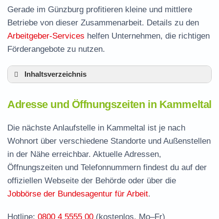
Gerade im Günzburg profitieren kleine und mittlere
Betriebe von dieser Zusammenarbeit. Details zu den
Arbeitgeber-Services
helfen Unternehmen, die richtigen
Förderangebote zu nutzen.
Inhaltsverzeichnis
Adresse und Öffnungszeiten in Kammeltal
Adresse und Öffnungszeiten in Kammeltal
Leistungen der Arbeitsvermittlung in
Kammeltal
Die nächste Anlaufstelle in Kammeltal ist je nach
Termin vereinbaren und Bürgergeld beantragen
Wohnort über verschiedene Standorte und Außenstellen
in der Nähe erreichbar. Aktuelle Adressen,
Jobcenter Günzburg – zuständige Stelle
Öffnungszeiten und Telefonnummern findest du auf der
Stellenangebote und Jobbörse in Kammeltal
offiziellen Webseite der Behörde oder über die
Häufige Fragen rund ums Jobcenter
Jobbörse der Bundesagentur für Arbeit
.
Hotline:
0800 4 5555 00
(kostenlos, Mo–Fr)