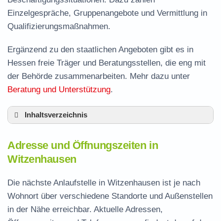
Einzelgespräche, Gruppenangebote und Vermittlung in
Qualifizierungsmaßnahmen.
Ergänzend zu den staatlichen Angeboten gibt es in
Hessen freie Träger und Beratungsstellen, die eng mit
der Behörde zusammenarbeiten. Mehr dazu unter
Beratung und Unterstützung
.
Inhaltsverzeichnis
Adresse und Öffnungszeiten in Witzenhausen
Adresse und Öffnungszeiten in
Leistungen der Arbeitsvermittlung in
Witzenhausen
Witzenhausen
Termin vereinbaren und Bürgergeld beantragen
Die nächste Anlaufstelle in Witzenhausen ist je nach
Wohnort über verschiedene Standorte und Außenstellen
Jobcenter Werra-Meißner-Kreis – zuständige
in der Nähe erreichbar. Aktuelle Adressen,
Stelle