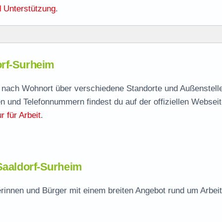
 Unterstützung
.
urheim
orf-Surheim
orf-Surheim
agen
je nach Wohnort über verschiedene Standorte und Außenstelle
n und Telefonnummern findest du auf der offiziellen Webseit
ige Stelle
 für Arbeit
.
-Surheim
 Saaldorf-Surheim
rinnen und Bürger mit einem breiten Angebot rund um Arbeit