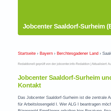
Jobcenter Saaldorf-Surheim (
Startseite
›
Bayern
›
Berchtesgadener Land
›
Saal
Redaktionell geprüft von der jobcenter.info-Redaktion | Aktualisiert: 
Jobcenter Saaldorf-Surheim un
Kontakt
Das Jobcenter Saaldorf-Surheim ist die zentrale 
für Arbeitslosengeld I. Wer ALG I beantragen möch
Bürgergeld-Empfänger erhalten hier Beratung, fina