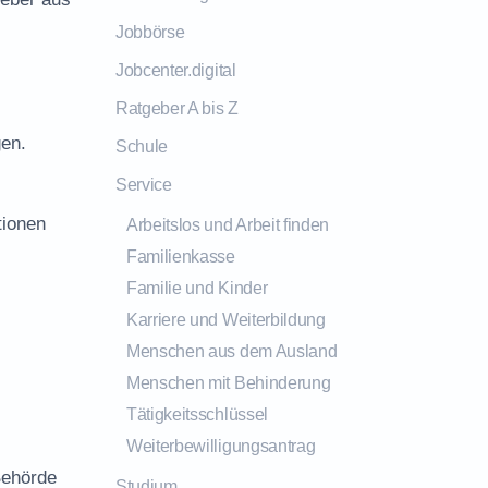
Jobbörse
Jobcenter.digital
Ratgeber A bis Z
gen.
Schule
Service
tionen
Arbeitslos und Arbeit finden
Familienkasse
Familie und Kinder
Karriere und Weiterbildung
Menschen aus dem Ausland
Menschen mit Behinderung
Tätigkeitsschlüssel
Weiterbewilligungsantrag
Behörde
Studium