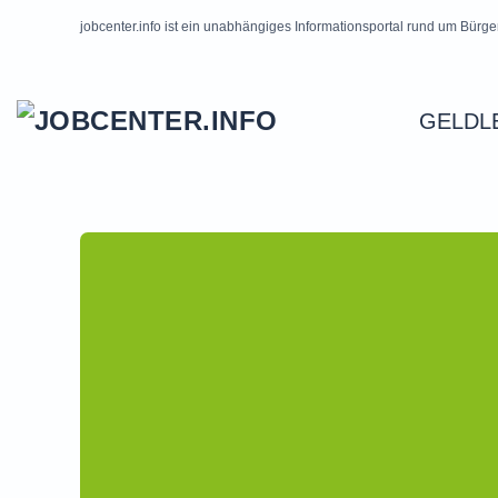
jobcenter.info ist ein unabhängiges Informationsportal rund um Bürge
Skip to main content
GELDL