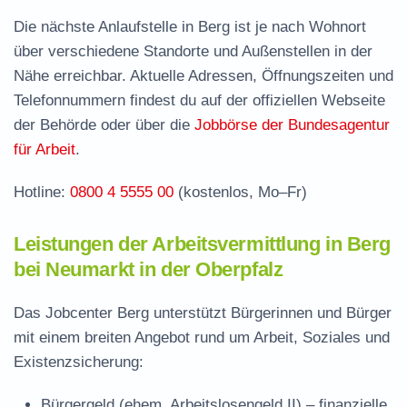
Die nächste Anlaufstelle in Berg ist je nach Wohnort
Jobcenter Neumarkt in der Oberpfalz –
über verschiedene Standorte und Außenstellen in der
zuständige Stelle
Nähe erreichbar. Aktuelle Adressen, Öffnungszeiten und
Stellenangebote und Jobbörse in Berg
Telefonnummern findest du auf der offiziellen Webseite
Häufige Fragen rund ums Jobcenter
der Behörde oder über die
Jobbörse der Bundesagentur
für Arbeit
.
Hotline:
0800 4 5555 00
(kostenlos, Mo–Fr)
Leistungen der Arbeitsvermittlung in Berg
bei Neumarkt in der Oberpfalz
Das Jobcenter Berg unterstützt Bürgerinnen und Bürger
mit einem breiten Angebot rund um Arbeit, Soziales und
Existenzsicherung:
Bürgergeld (ehem. Arbeitslosengeld II)
– finanzielle