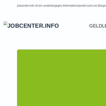
jobcenter.info ist ein unabhängiges Informationsportal rund um Bürge
Skip to main content
GELDL