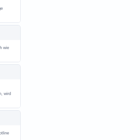
ge
üh wie
, wird
otline