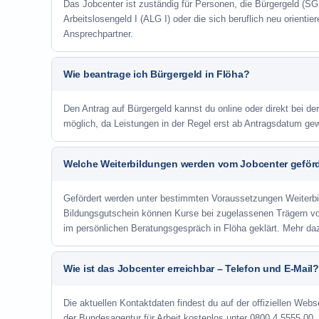
Das Jobcenter ist zuständig für Personen, die Bürgergeld (SGB
Arbeitslosengeld I (ALG I) oder die sich beruflich neu orienti
Ansprechpartner.
Wie beantrage ich Bürgergeld in Flöha?
Den Antrag auf Bürgergeld kannst du online oder direkt bei der
möglich, da Leistungen in der Regel erst ab Antragsdatum ge
Welche Weiterbildungen werden vom Jobcenter geför
Gefördert werden unter bestimmten Voraussetzungen Weiterb
Bildungsgutschein können Kurse bei zugelassenen Trägern v
im persönlichen Beratungsgespräch in Flöha geklärt. Mehr da
Wie ist das Jobcenter erreichbar – Telefon und E-Mail?
Die aktuellen Kontaktdaten findest du auf der offiziellen Webse
der Bundesagentur für Arbeit kostenlos unter 0800 4 5555 00. 