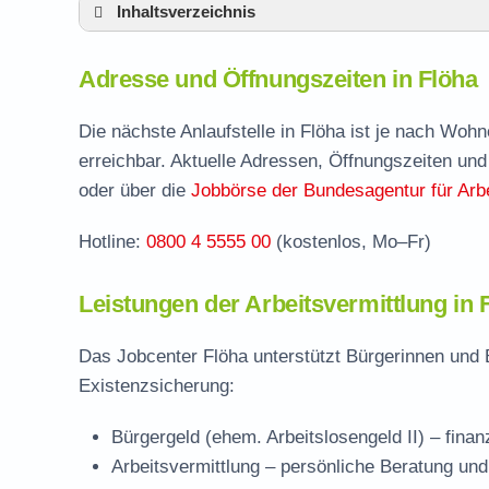
Inhaltsverzeichnis
Adresse und Öffnungszeiten in Flöha
Adresse und Öffnungszeiten in Flöha
Leistungen der Arbeitsvermittlung in Flöha
Termin vereinbaren und Bürgergeld beantr
Die nächste Anlaufstelle in Flöha ist je nach Woh
erreichbar. Aktuelle Adressen, Öffnungszeiten und
Jobcenter Mittelsachsen – zuständige Stel
oder über die
Jobbörse der Bundesagentur für Arbe
Stellenangebote und Jobbörse in Flöha
Hotline:
0800 4 5555 00
(kostenlos, Mo–Fr)
Häufige Fragen rund ums Jobcenter
Leistungen der Arbeitsvermittlung in 
Das Jobcenter Flöha unterstützt Bürgerinnen und 
Existenzsicherung:
Bürgergeld (ehem. Arbeitslosengeld II)
– finan
Arbeitsvermittlung
– persönliche Beratung und