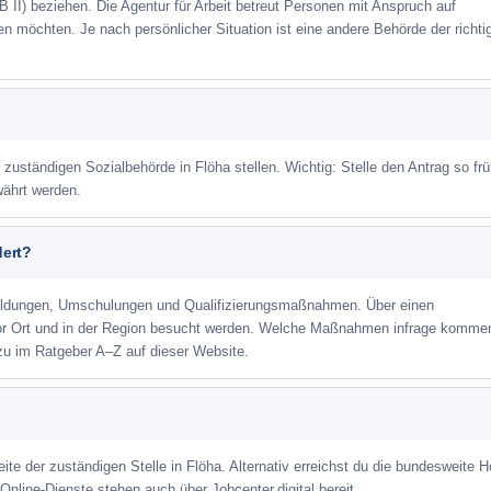
 II) beziehen. Die Agentur für Arbeit betreut Personen mit Anspruch auf
eren möchten. Je nach persönlicher Situation ist eine andere Behörde der richti
 zuständigen Sozialbehörde in Flöha stellen. Wichtig: Stelle den Antrag so fr
währt werden.
dert?
ildungen, Umschulungen und Qualifizierungsmaßnahmen. Über einen
or Ort und in der Region besucht werden. Welche Maßnahmen infrage kommen
zu im Ratgeber A–Z auf dieser Website.
ite der zuständigen Stelle in Flöha. Alternativ erreichst du die bundesweite H
Online-Dienste stehen auch über Jobcenter.digital bereit.