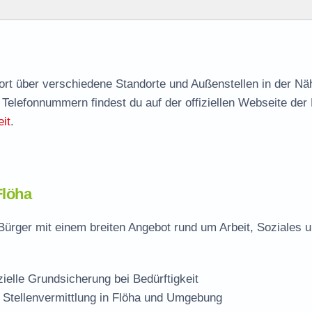
agen
nort über verschiedene Standorte und Außenstellen in der Nä
 Telefonnummern findest du auf der offiziellen Webseite der
le
it
.
Flöha
Bürger mit einem breiten Angebot rund um Arbeit, Soziales 
zielle Grundsicherung bei Bedürftigkeit
 Stellenvermittlung in Flöha und Umgebung