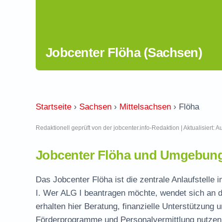
Jobcenter Flöha (Sachsen)
Startseite
›
Sachsen
›
Mittelsachsen
›
Flöha
Redaktionell geprüft von der jobcenter.info-Redaktion | Aktualisiert: 
Jobcenter Flöha und Umgebung 
Das Jobcenter Flöha ist die zentrale Anlaufstelle 
I. Wer ALG I beantragen möchte, wendet sich an d
erhalten hier Beratung, finanzielle Unterstützung 
Förderprogramme und Personalvermittlung nutzen