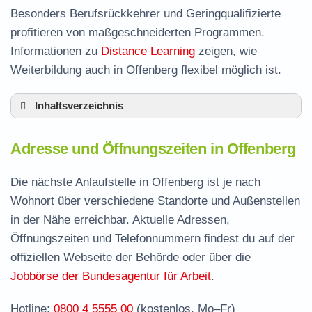
Besonders Berufsrückkehrer und Geringqualifizierte
profitieren von maßgeschneiderten Programmen.
Informationen zu
Distance Learning
zeigen, wie
Weiterbildung auch in Offenberg flexibel möglich ist.
Inhaltsverzeichnis
Adresse und Öffnungszeiten in Offenberg
Adresse und Öffnungszeiten in Offenberg
Leistungen der Arbeitsvermittlung in Offenberg
Termin vereinbaren und Bürgergeld beantragen
Die nächste Anlaufstelle in Offenberg ist je nach
Wohnort über verschiedene Standorte und Außenstellen
Jobcenter Deggendorf – zuständige Stelle
in der Nähe erreichbar. Aktuelle Adressen,
Stellenangebote und Jobbörse in Offenberg
Öffnungszeiten und Telefonnummern findest du auf der
Häufige Fragen rund ums Jobcenter
offiziellen Webseite der Behörde oder über die
Jobbörse der Bundesagentur für Arbeit
.
Hotline:
0800 4 5555 00
(kostenlos, Mo–Fr)