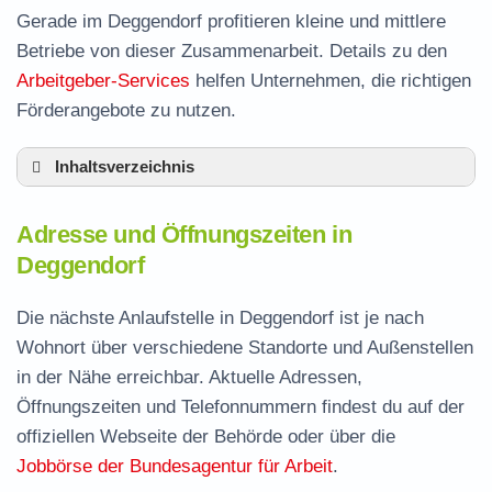
Gerade im Deggendorf profitieren kleine und mittlere
Betriebe von dieser Zusammenarbeit. Details zu den
Arbeitgeber-Services
helfen Unternehmen, die richtigen
Förderangebote zu nutzen.
Inhaltsverzeichnis
Adresse und Öffnungszeiten in Deggendorf
Adresse und Öffnungszeiten in
Leistungen der Arbeitsvermittlung in
Deggendorf
Deggendorf
Termin vereinbaren und Bürgergeld beantragen
Die nächste Anlaufstelle in Deggendorf ist je nach
Wohnort über verschiedene Standorte und Außenstellen
Stellenangebote und Jobbörse in Deggendorf
in der Nähe erreichbar. Aktuelle Adressen,
Häufige Fragen rund ums Jobcenter
Öffnungszeiten und Telefonnummern findest du auf der
offiziellen Webseite der Behörde oder über die
Jobbörse der Bundesagentur für Arbeit
.