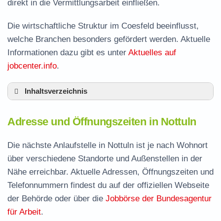
direkt in die Vermittlungsarbeit einfließen.
Die wirtschaftliche Struktur im Coesfeld beeinflusst,
welche Branchen besonders gefördert werden. Aktuelle
Informationen dazu gibt es unter
Aktuelles auf
jobcenter.info
.
Inhaltsverzeichnis
Adresse und Öffnungszeiten in Nottuln
Adresse und Öffnungszeiten in Nottuln
Leistungen der Arbeitsvermittlung in Nottuln
Termin vereinbaren und Bürgergeld beantragen
Die nächste Anlaufstelle in Nottuln ist je nach Wohnort
über verschiedene Standorte und Außenstellen in der
Jobcenter Coesfeld – zuständige Stelle
Nähe erreichbar. Aktuelle Adressen, Öffnungszeiten und
Stellenangebote und Jobbörse in Nottuln
Telefonnummern findest du auf der offiziellen Webseite
Häufige Fragen rund ums Jobcenter
der Behörde oder über die
Jobbörse der Bundesagentur
für Arbeit
.