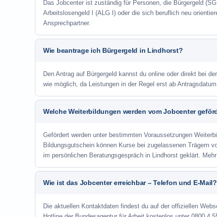
Das Jobcenter ist zuständig für Personen, die Bürgergeld (SGB
Arbeitslosengeld I (ALG I) oder die sich beruflich neu orienti
Ansprechpartner.
Wie beantrage ich Bürgergeld in Lindhorst?
Den Antrag auf Bürgergeld kannst du online oder direkt bei der
wie möglich, da Leistungen in der Regel erst ab Antragsdatu
Welche Weiterbildungen werden vom Jobcenter geför
Gefördert werden unter bestimmten Voraussetzungen Weiterb
Bildungsgutschein können Kurse bei zugelassenen Trägern v
im persönlichen Beratungsgespräch in Lindhorst geklärt. Meh
Wie ist das Jobcenter erreichbar – Telefon und E-Mail?
Die aktuellen Kontaktdaten findest du auf der offiziellen Webse
Hotline der Bundesagentur für Arbeit kostenlos unter 0800 4 5