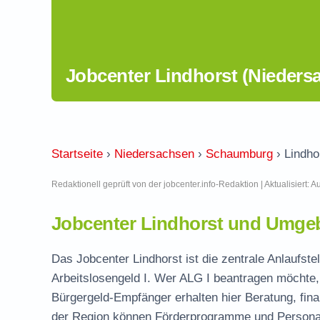
Jobcenter Lindhorst (Nieders
Startseite
›
Niedersachsen
›
Schaumburg
›
Lindho
Redaktionell geprüft von der jobcenter.info-Redaktion | Aktualisiert: 
Jobcenter Lindhorst und Umgeb
Das Jobcenter Lindhorst ist die zentrale Anlaufst
Arbeitslosengeld I. Wer ALG I beantragen möchte, 
Bürgergeld-Empfänger erhalten hier Beratung, fina
der Region können Förderprogramme und Personal