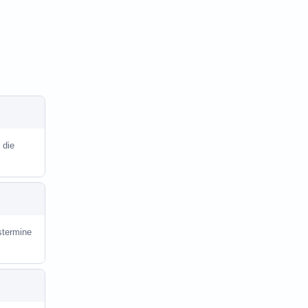
 die
stermine