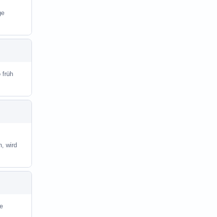
ge
 früh
, wird
te