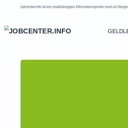
jobcenter.info ist ein unabhängiges Informationsportal rund um Bürge
Skip to main content
GELDL