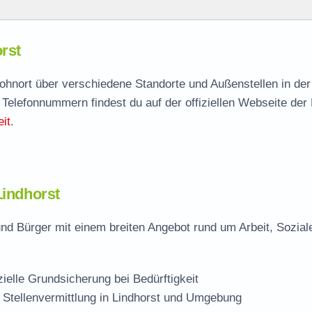
rst
rst
agen
 Wohnort über verschiedene Standorte und Außenstellen in de
 Telefonnummern findest du auf der offiziellen Webseite der
it
.
Lindhorst
und Bürger mit einem breiten Angebot rund um Arbeit, Sozial
zielle Grundsicherung bei Bedürftigkeit
 Stellenvermittlung in Lindhorst und Umgebung