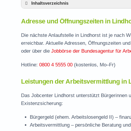
Inhaltsverzeichnis
Adresse und Öffnungszeiten in Lindhorst
Adresse und Öffnungszeiten in Lindho
Leistungen der Arbeitsvermittlung in Lindho
Termin vereinbaren und Bürgergeld beantr
Die nächste Anlaufstelle in Lindhorst ist je nach
erreichbar. Aktuelle Adressen, Öffnungszeiten und
Jobcenter Schaumburg – zuständige Stelle
oder über die
Jobbörse der Bundesagentur für Arbe
Stellenangebote und Jobbörse in Lindhorst
Hotline:
0800 4 5555 00
(kostenlos, Mo–Fr)
Häufige Fragen rund ums Jobcenter
Leistungen der Arbeitsvermittlung in 
Das Jobcenter Lindhorst unterstützt Bürgerinnen 
Existenzsicherung:
Bürgergeld (ehem. Arbeitslosengeld II)
– finan
Arbeitsvermittlung
– persönliche Beratung und