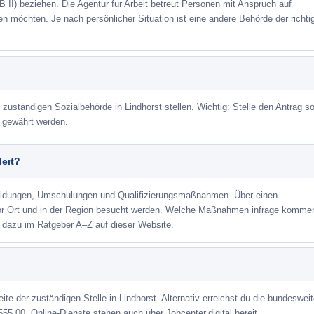
 II) beziehen. Die Agentur für Arbeit betreut Personen mit Anspruch auf
eren möchten. Je nach persönlicher Situation ist eine andere Behörde der richti
 zuständigen Sozialbehörde in Lindhorst stellen. Wichtig: Stelle den Antrag so
m gewährt werden.
dert?
ildungen, Umschulungen und Qualifizierungsmaßnahmen. Über einen
or Ort und in der Region besucht werden. Welche Maßnahmen infrage kommen
r dazu im Ratgeber A–Z auf dieser Website.
ite der zuständigen Stelle in Lindhorst. Alternativ erreichst du die bundeswei
555 00. Online-Dienste stehen auch über Jobcenter.digital bereit.