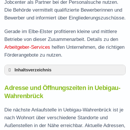
Jobcenter als Partner bei der Personalsuche nutzen.
Die Behörde vermittelt qualifizierte Bewerberinnen und
Bewerber und informiert über Eingliederungszuschüsse.
Gerade im Elbe-Elster profitieren kleine und mittlere
Betriebe von dieser Zusammenarbeit. Details zu den
Arbeitgeber-Services
helfen Unternehmen, die richtigen
Förderangebote zu nutzen.
Inhaltsverzeichnis
Adresse und Öffnungszeiten in Uebigau-
Adresse und Öffnungszeiten in Uebigau-
Wahrenbrück
Wahrenbrück
Leistungen der Arbeitsvermittlung in Uebigau-
Wahrenbrück
Die nächste Anlaufstelle in Uebigau-Wahrenbrück ist je
Termin vereinbaren und Bürgergeld beantragen
nach Wohnort über verschiedene Standorte und
Außenstellen in der Nähe erreichbar. Aktuelle Adressen,
Jobcenter Elbe-Elster – zuständige Stelle