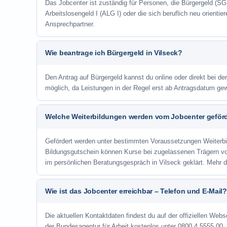
Das Jobcenter ist zuständig für Personen, die Bürgergeld (SGB
Arbeitslosengeld I (ALG I) oder die sich beruflich neu orienti
Ansprechpartner.
Wie beantrage ich Bürgergeld in Vilseck?
Den Antrag auf Bürgergeld kannst du online oder direkt bei der
möglich, da Leistungen in der Regel erst ab Antragsdatum ge
Welche Weiterbildungen werden vom Jobcenter geför
Gefördert werden unter bestimmten Voraussetzungen Weiterb
Bildungsgutschein können Kurse bei zugelassenen Trägern v
im persönlichen Beratungsgespräch in Vilseck geklärt. Mehr 
Wie ist das Jobcenter erreichbar – Telefon und E-Mail?
Die aktuellen Kontaktdaten findest du auf der offiziellen Webse
der Bundesagentur für Arbeit kostenlos unter 0800 4 5555 00. 