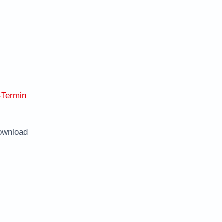
-Termin
ownload
n