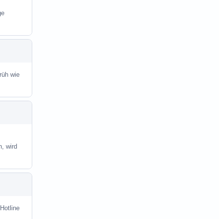
ge
rüh wie
, wird
 Hotline