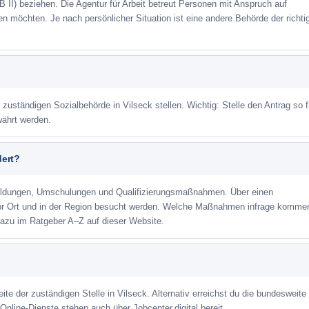
 II) beziehen. Die Agentur für Arbeit betreut Personen mit Anspruch auf
eren möchten. Je nach persönlicher Situation ist eine andere Behörde der richti
 zuständigen Sozialbehörde in Vilseck stellen. Wichtig: Stelle den Antrag so f
währt werden.
dert?
ildungen, Umschulungen und Qualifizierungsmaßnahmen. Über einen
or Ort und in der Region besucht werden. Welche Maßnahmen infrage kommen
dazu im Ratgeber A–Z auf dieser Website.
ite der zuständigen Stelle in Vilseck. Alternativ erreichst du die bundesweite
Online-Dienste stehen auch über Jobcenter.digital bereit.