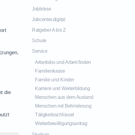
Jobbörse
Jobcenter.digital
ort
Ratgeber A bis Z
Schule
Service
tzungen,
Arbeitslos und Arbeit finden
Familienkasse
Familie und Kinder
Karriere und Weiterbildung
t die
Menschen aus dem Ausland
Menschen mit Behinderung
utzt
Tätigkeitsschlüssel
Weiterbewilligungsantrag
Studium