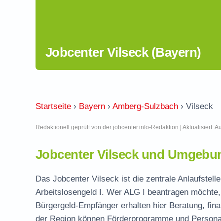
Jobcenter Vilseck (Bayern)
Startseite
›
Bayern
›
Amberg-Sulzbach
›
Vilseck
Redaktionell geprüft von der jobcenter.info-Redaktion | Aktualisiert: 
Jobcenter Vilseck und Umgebun
Das Jobcenter Vilseck ist die zentrale Anlaufstel
Arbeitslosengeld I. Wer ALG I beantragen möchte, 
Bürgergeld-Empfänger erhalten hier Beratung, fina
der Region können Förderprogramme und Personal