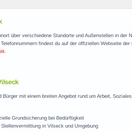
k
k
agen
ohnort über verschiedene Standorte und Außenstellen in der 
 Telefonnummern findest du auf der offiziellen Webseite der
telle
it
.
Vilseck
d Bürger mit einem breiten Angebot rund um Arbeit, Soziale
zielle Grundsicherung bei Bedürftigkeit
 Stellenvermittlung in Vilseck und Umgebung