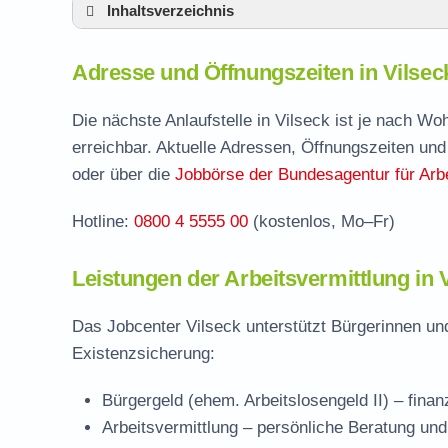
Inhaltsverzeichnis
Adresse und Öffnungszeiten in Vilseck
Adresse und Öffnungszeiten in Vilsec
Leistungen der Arbeitsvermittlung in Vilsec
Termin vereinbaren und Bürgergeld beantr
Die nächste Anlaufstelle in Vilseck ist je nach W
erreichbar. Aktuelle Adressen, Öffnungszeiten und
Jobcenter Amberg-Sulzbach – zuständige S
oder über die
Jobbörse der Bundesagentur für Arbe
Stellenangebote und Jobbörse in Vilseck
Hotline:
0800 4 5555 00
(kostenlos, Mo–Fr)
Häufige Fragen rund ums Jobcenter
Leistungen der Arbeitsvermittlung in 
Das Jobcenter Vilseck unterstützt Bürgerinnen un
Existenzsicherung:
Bürgergeld (ehem. Arbeitslosengeld II)
– finan
Arbeitsvermittlung
– persönliche Beratung und