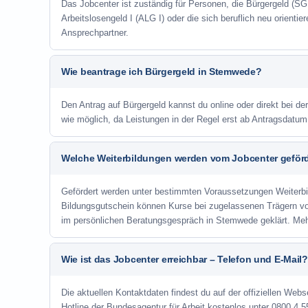
Das Jobcenter ist zuständig für Personen, die Bürgergeld (SGB
Arbeitslosengeld I (ALG I) oder die sich beruflich neu orienti
Ansprechpartner.
Wie beantrage ich Bürgergeld in Stemwede?
Den Antrag auf Bürgergeld kannst du online oder direkt bei de
wie möglich, da Leistungen in der Regel erst ab Antragsdatu
Welche Weiterbildungen werden vom Jobcenter geför
Gefördert werden unter bestimmten Voraussetzungen Weiterb
Bildungsgutschein können Kurse bei zugelassenen Trägern v
im persönlichen Beratungsgespräch in Stemwede geklärt. Meh
Wie ist das Jobcenter erreichbar – Telefon und E-Mail?
Die aktuellen Kontaktdaten findest du auf der offiziellen Webs
Hotline der Bundesagentur für Arbeit kostenlos unter 0800 4 5