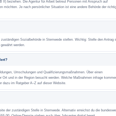
 II) beziehen. Die Agentur für Arbeit betreut Personen mit Anspruch auf
eren möchten. Je nach persönlicher Situation ist eine andere Behörde der richti
r zuständigen Sozialbehörde in Stemwede stellen. Wichtig: Stelle den Antrag s
m gewährt werden.
dert?
ildungen, Umschulungen und Qualifizierungsmaßnahmen. Über einen
or Ort und in der Region besucht werden. Welche Maßnahmen infrage kommen
r dazu im Ratgeber A–Z auf dieser Website.
eite der zuständigen Stelle in Stemwede. Alternativ erreichst du die bundeswe
555 00. Online-Dienste stehen auch über Jobcenter.digital bereit.