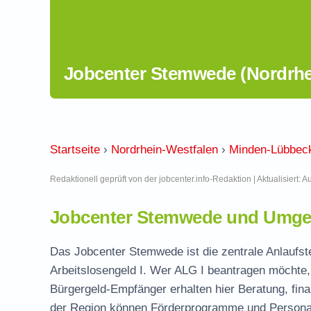
Jobcenter Stemwede (Nordrhe
Startseite
›
Nordrhein-Westfalen
›
Minden-Lübbec
Redaktionell geprüft von der jobcenter.info-Redaktion | Aktualisiert: 
Jobcenter Stemwede und Umgeb
Das Jobcenter Stemwede ist die zentrale Anlaufs
Arbeitslosengeld I. Wer ALG I beantragen möchte, 
Bürgergeld-Empfänger erhalten hier Beratung, fina
der Region können Förderprogramme und Personal