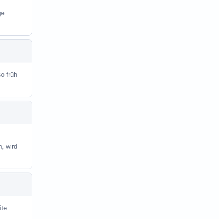
ge
o früh
, wird
ite