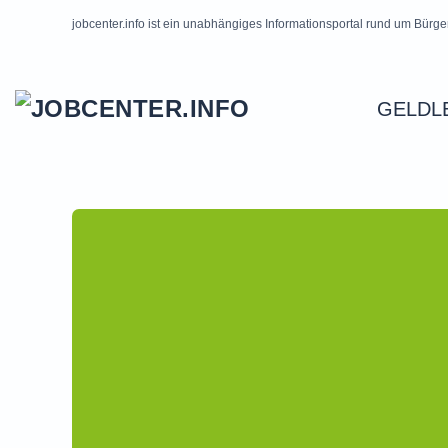
jobcenter.info ist ein unabhängiges Informationsportal rund um Bürge
Skip to main content
GELDL