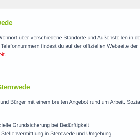
wede
wede
agen
 Wohnort über verschiedene Standorte und Außenstellen in d
 Telefonnummern findest du auf der offiziellen Webseite der
telle
it
.
e
n Stemwede
und Bürger mit einem breiten Angebot rund um Arbeit, Sozia
zielle Grundsicherung bei Bedürftigkeit
d Stellenvermittlung in Stemwede und Umgebung