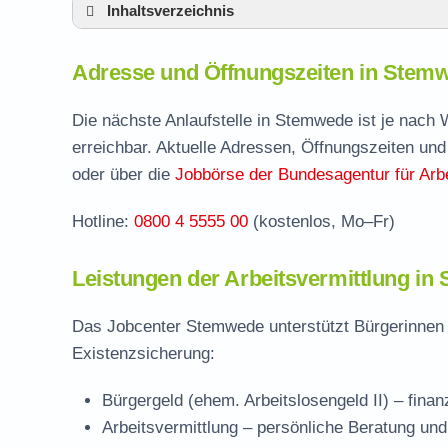
Inhaltsverzeichnis
Adresse und Öffnungszeiten in Stemwede
Adresse und Öffnungszeiten in Stem
Leistungen der Arbeitsvermittlung in Stem
Termin vereinbaren und Bürgergeld beantr
Die nächste Anlaufstelle in Stemwede ist je nach
erreichbar. Aktuelle Adressen, Öffnungszeiten und
Jobcenter Minden-Lübbecke – zuständige S
oder über die
Jobbörse der Bundesagentur für Arbe
Stellenangebote und Jobbörse in Stemwed
Hotline:
0800 4 5555 00
(kostenlos, Mo–Fr)
Häufige Fragen rund ums Jobcenter
Leistungen der Arbeitsvermittlung i
Das Jobcenter Stemwede unterstützt Bürgerinnen 
Existenzsicherung:
Bürgergeld (ehem. Arbeitslosengeld II)
– finan
Arbeitsvermittlung
– persönliche Beratung un