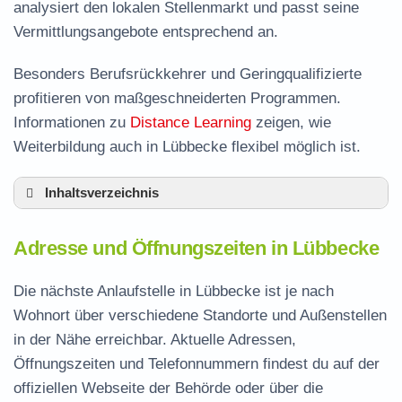
analysiert den lokalen Stellenmarkt und passt seine
Vermittlungsangebote entsprechend an.
Besonders Berufsrückkehrer und Geringqualifizierte
profitieren von maßgeschneiderten Programmen.
Informationen zu
Distance Learning
zeigen, wie
Weiterbildung auch in Lübbecke flexibel möglich ist.
Inhaltsverzeichnis
Adresse und Öffnungszeiten in Lübbecke
Adresse und Öffnungszeiten in Lübbecke
Leistungen der Arbeitsvermittlung in Lübbecke
Termin vereinbaren und Bürgergeld beantragen
Die nächste Anlaufstelle in Lübbecke ist je nach
Wohnort über verschiedene Standorte und Außenstellen
Jobcenter Minden-Lübbecke – zuständige
in der Nähe erreichbar. Aktuelle Adressen,
Stelle
Öffnungszeiten und Telefonnummern findest du auf der
Stellenangebote und Jobbörse in Lübbecke
offiziellen Webseite der Behörde oder über die