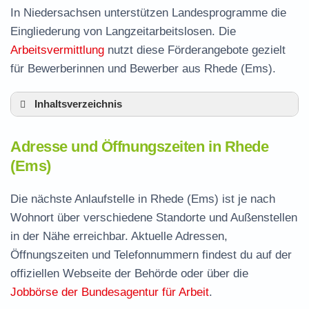
In Niedersachsen unterstützen Landesprogramme die
Eingliederung von Langzeitarbeitslosen. Die
Arbeitsvermittlung
nutzt diese Förderangebote gezielt
für Bewerberinnen und Bewerber aus Rhede (Ems).
Inhaltsverzeichnis
Adresse und Öffnungszeiten in Rhede (Ems)
Adresse und Öffnungszeiten in Rhede
Leistungen der Arbeitsvermittlung in Rhede
(Ems)
(Ems)
Termin vereinbaren und Bürgergeld beantragen
Die nächste Anlaufstelle in Rhede (Ems) ist je nach
Wohnort über verschiedene Standorte und Außenstellen
Jobcenter Emsland – zuständige Stelle
in der Nähe erreichbar. Aktuelle Adressen,
Stellenangebote und Jobbörse in Rhede (Ems)
Öffnungszeiten und Telefonnummern findest du auf der
Häufige Fragen rund ums Jobcenter
offiziellen Webseite der Behörde oder über die
Jobbörse der Bundesagentur für Arbeit
.