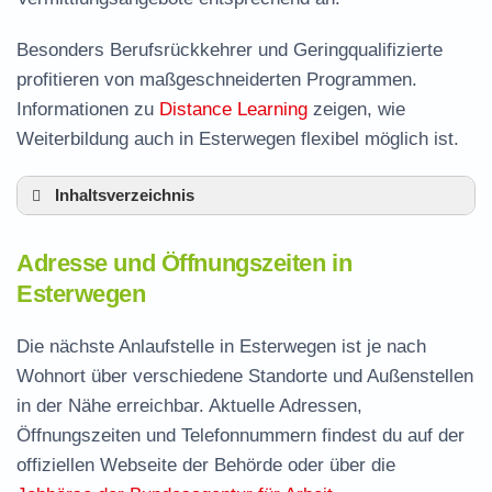
Besonders Berufsrückkehrer und Geringqualifizierte
profitieren von maßgeschneiderten Programmen.
Informationen zu
Distance Learning
zeigen, wie
Weiterbildung auch in Esterwegen flexibel möglich ist.
Inhaltsverzeichnis
Adresse und Öffnungszeiten in Esterwegen
Adresse und Öffnungszeiten in
Leistungen der Arbeitsvermittlung in
Esterwegen
Esterwegen
Termin vereinbaren und Bürgergeld beantragen
Die nächste Anlaufstelle in Esterwegen ist je nach
Wohnort über verschiedene Standorte und Außenstellen
Jobcenter Emsland – zuständige Stelle
in der Nähe erreichbar. Aktuelle Adressen,
Stellenangebote und Jobbörse in Esterwegen
Öffnungszeiten und Telefonnummern findest du auf der
Häufige Fragen rund ums Jobcenter
offiziellen Webseite der Behörde oder über die