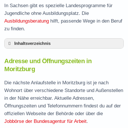
In Sachsen gibt es spezielle Landesprogramme für
Jugendliche ohne Ausbildungsplatz. Die
Ausbildungsberatung
hilft, passende Wege in den Beruf
zu finden.
Inhaltsverzeichnis
Adresse und Öffnungszeiten in Moritzburg
Adresse und Öffnungszeiten in
Leistungen der Arbeitsvermittlung in
Moritzburg
Moritzburg
Termin vereinbaren und Bürgergeld beantragen
Die nächste Anlaufstelle in Moritzburg ist je nach
Wohnort über verschiedene Standorte und Außenstellen
Jobcenter Meißen – zuständige Stelle
in der Nähe erreichbar. Aktuelle Adressen,
Stellenangebote und Jobbörse in Moritzburg
Öffnungszeiten und Telefonnummern findest du auf der
Häufige Fragen rund ums Jobcenter
offiziellen Webseite der Behörde oder über die
Jobbörse der Bundesagentur für Arbeit
.