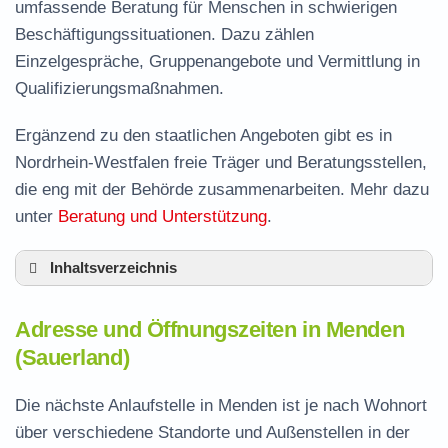
umfassende Beratung für Menschen in schwierigen
Beschäftigungssituationen. Dazu zählen
Einzelgespräche, Gruppenangebote und Vermittlung in
Qualifizierungsmaßnahmen.
Ergänzend zu den staatlichen Angeboten gibt es in
Nordrhein-Westfalen freie Träger und Beratungsstellen,
die eng mit der Behörde zusammenarbeiten. Mehr dazu
unter
Beratung und Unterstützung
.
Inhaltsverzeichnis
Adresse und Öffnungszeiten in Menden
Adresse und Öffnungszeiten in Menden
Leistungen der Arbeitsvermittlung in Menden
(Sauerland)
Termin vereinbaren und Bürgergeld beantragen
Die nächste Anlaufstelle in Menden ist je nach Wohnort
Jobcenter Märkischer Kreis – zuständige
über verschiedene Standorte und Außenstellen in der
Stelle