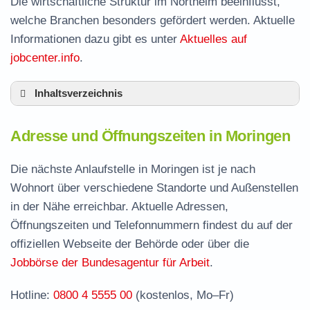
Die wirtschaftliche Struktur im Northeim beeinflusst,
welche Branchen besonders gefördert werden. Aktuelle
Informationen dazu gibt es unter
Aktuelles auf
jobcenter.info
.
Inhaltsverzeichnis
Adresse und Öffnungszeiten in Moringen
Adresse und Öffnungszeiten in Moringen
Leistungen der Arbeitsvermittlung in Moringen
Termin vereinbaren und Bürgergeld beantragen
Die nächste Anlaufstelle in Moringen ist je nach
Wohnort über verschiedene Standorte und Außenstellen
Jobcenter Northeim – zuständige Stelle
in der Nähe erreichbar. Aktuelle Adressen,
Stellenangebote und Jobbörse in Moringen
Öffnungszeiten und Telefonnummern findest du auf der
Häufige Fragen rund ums Jobcenter
offiziellen Webseite der Behörde oder über die
Jobbörse der Bundesagentur für Arbeit
.
Hotline:
0800 4 5555 00
(kostenlos, Mo–Fr)