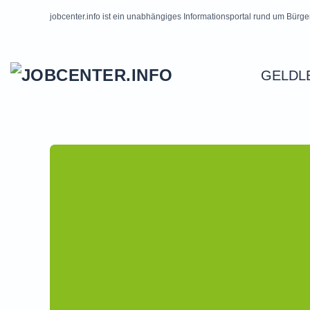
jobcenter.info ist ein unabhängiges Informationsportal rund um Bürge
Skip to main content
GELDL