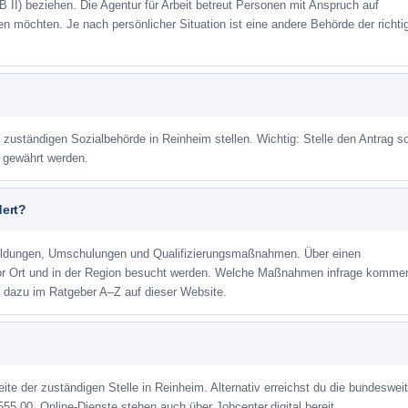
 II) beziehen. Die Agentur für Arbeit betreut Personen mit Anspruch auf
eren möchten. Je nach persönlicher Situation ist eine andere Behörde der richti
r zuständigen Sozialbehörde in Reinheim stellen. Wichtig: Stelle den Antrag so
m gewährt werden.
dert?
ildungen, Umschulungen und Qualifizierungsmaßnahmen. Über einen
or Ort und in der Region besucht werden. Welche Maßnahmen infrage kommen
 dazu im Ratgeber A–Z auf dieser Website.
eite der zuständigen Stelle in Reinheim. Alternativ erreichst du die bundeswei
555 00. Online-Dienste stehen auch über Jobcenter.digital bereit.