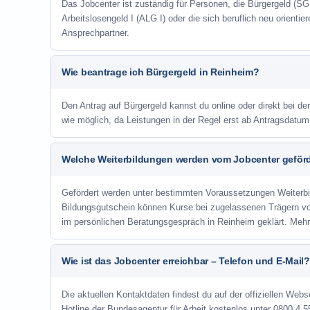
Das Jobcenter ist zuständig für Personen, die Bürgergeld (SGB
Arbeitslosengeld I (ALG I) oder die sich beruflich neu orienti
Ansprechpartner.
Wie beantrage ich Bürgergeld in Reinheim?
Den Antrag auf Bürgergeld kannst du online oder direkt bei de
wie möglich, da Leistungen in der Regel erst ab Antragsdatu
Welche Weiterbildungen werden vom Jobcenter geför
Gefördert werden unter bestimmten Voraussetzungen Weiterb
Bildungsgutschein können Kurse bei zugelassenen Trägern v
im persönlichen Beratungsgespräch in Reinheim geklärt. Mehr
Wie ist das Jobcenter erreichbar – Telefon und E-Mail?
Die aktuellen Kontaktdaten findest du auf der offiziellen Webs
Hotline der Bundesagentur für Arbeit kostenlos unter 0800 4 5