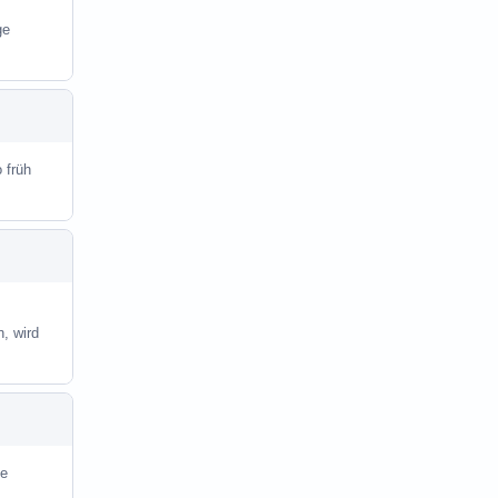
ge
 früh
, wird
te