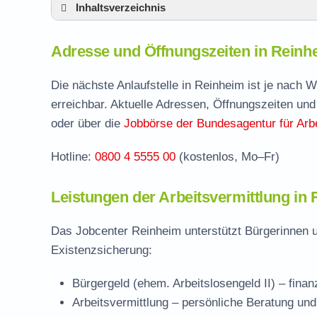
Inhaltsverzeichnis
Adresse und Öffnungszeiten in Reinheim
Adresse und Öffnungszeiten in Reinh
Leistungen der Arbeitsvermittlung in Reinh
Termin vereinbaren und Bürgergeld beantr
Die nächste Anlaufstelle in Reinheim ist je nach 
erreichbar. Aktuelle Adressen, Öffnungszeiten und
Jobcenter Darmstadt-Dieburg – zuständige 
oder über die
Jobbörse der Bundesagentur für Arbe
Stellenangebote und Jobbörse in Reinheim
Hotline:
0800 4 5555 00
(kostenlos, Mo–Fr)
Häufige Fragen rund ums Jobcenter
Leistungen der Arbeitsvermittlung in
Das Jobcenter Reinheim unterstützt Bürgerinnen u
Existenzsicherung:
Bürgergeld (ehem. Arbeitslosengeld II)
– finan
Arbeitsvermittlung
– persönliche Beratung und