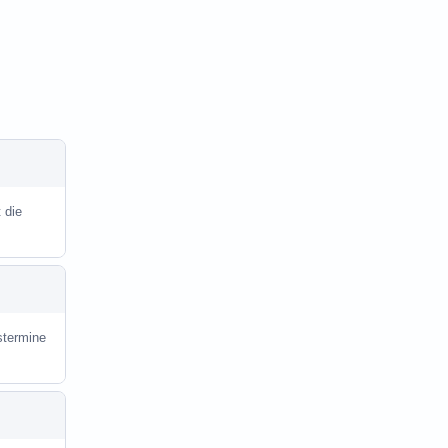
 die
stermine