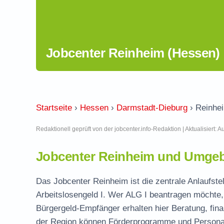
Jobcenter Reinheim (Hessen)
Startseite
›
Hessen
›
Darmstadt-Dieburg
›
Reinhe
Redaktionell geprüft von der jobcenter.info-Redaktion | Aktualisiert: 
Jobcenter Reinheim und Umgeb
Das Jobcenter Reinheim ist die zentrale Anlaufste
Arbeitslosengeld I. Wer ALG I beantragen möchte, 
Bürgergeld-Empfänger erhalten hier Beratung, fina
der Region können Förderprogramme und Personal