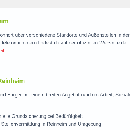
eim
eim
agen
Wohnort über verschiedene Standorte und Außenstellen in de
 Telefonnummern findest du auf der offiziellen Webseite der
Stelle
it
.
 Reinheim
nd Bürger mit einem breiten Angebot rund um Arbeit, Sozial
zielle Grundsicherung bei Bedürftigkeit
 Stellenvermittlung in Reinheim und Umgebung