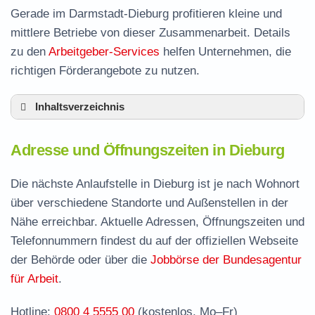
Gerade im Darmstadt-Dieburg profitieren kleine und
mittlere Betriebe von dieser Zusammenarbeit. Details
zu den
Arbeitgeber-Services
helfen Unternehmen, die
richtigen Förderangebote zu nutzen.
Inhaltsverzeichnis
Adresse und Öffnungszeiten in Dieburg
Adresse und Öffnungszeiten in Dieburg
Leistungen der Arbeitsvermittlung in Dieburg
Termin vereinbaren und Bürgergeld beantragen
Die nächste Anlaufstelle in Dieburg ist je nach Wohnort
über verschiedene Standorte und Außenstellen in der
Jobcenter Darmstadt-Dieburg – zuständige
Nähe erreichbar. Aktuelle Adressen, Öffnungszeiten und
Stelle
Telefonnummern findest du auf der offiziellen Webseite
Stellenangebote und Jobbörse in Dieburg
der Behörde oder über die
Jobbörse der Bundesagentur
Häufige Fragen rund ums Jobcenter
für Arbeit
.
Hotline:
0800 4 5555 00
(kostenlos, Mo–Fr)