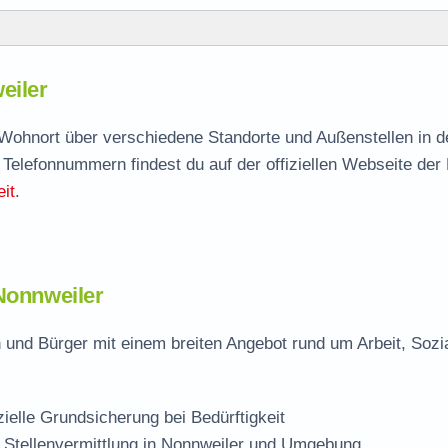
eiler
eiler
agen
h Wohnort über verschiedene Standorte und Außenstellen in 
 Telefonnummern findest du auf der offiziellen Webseite der
it
.
er
 Nonnweiler
 und Bürger mit einem breiten Angebot rund um Arbeit, Sozi
zielle Grundsicherung bei Bedürftigkeit
 Stellenvermittlung in Nonnweiler und Umgebung