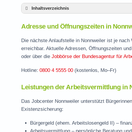
Inhaltsverzeichnis
Adresse und Öffnungszeiten in Nonnweiler
Adresse und Öffnungszeiten in Nonnw
Leistungen der Arbeitsvermittlung in Nonnw
Termin vereinbaren und Bürgergeld beantr
Die nächste Anlaufstelle in Nonnweiler ist je nac
erreichbar. Aktuelle Adressen, Öffnungszeiten und
Jobcenter St. Wendel – zuständige Stelle
oder über die
Jobbörse der Bundesagentur für Arbe
Stellenangebote und Jobbörse in Nonnweil
Hotline:
0800 4 5555 00
(kostenlos, Mo–Fr)
Häufige Fragen rund ums Jobcenter
Leistungen der Arbeitsvermittlung in
Das Jobcenter Nonnweiler unterstützt Bürgerinnen
Existenzsicherung:
Bürgergeld (ehem. Arbeitslosengeld II)
– finan
Arbeitsvermittlung
– persönliche Beratung und