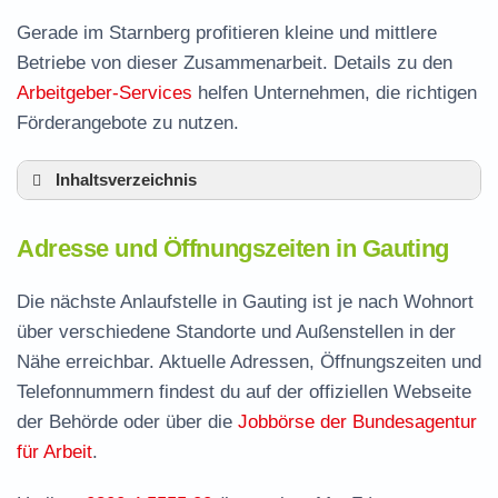
Gerade im Starnberg profitieren kleine und mittlere
Betriebe von dieser Zusammenarbeit. Details zu den
Arbeitgeber-Services
helfen Unternehmen, die richtigen
Förderangebote zu nutzen.
Inhaltsverzeichnis
Adresse und Öffnungszeiten in Gauting
Adresse und Öffnungszeiten in Gauting
Leistungen der Arbeitsvermittlung in Gauting
Termin vereinbaren und Bürgergeld beantragen
Die nächste Anlaufstelle in Gauting ist je nach Wohnort
über verschiedene Standorte und Außenstellen in der
Jobcenter Starnberg – zuständige Stelle
Nähe erreichbar. Aktuelle Adressen, Öffnungszeiten und
Stellenangebote und Jobbörse in Gauting
Telefonnummern findest du auf der offiziellen Webseite
Häufige Fragen rund ums Jobcenter
der Behörde oder über die
Jobbörse der Bundesagentur
für Arbeit
.