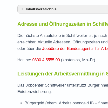
Inhaltsverzeichnis
Adresse und Öffnungszeiten in Schiffweiler
Adresse und Öffnungszeiten in Schiff
Leistungen der Arbeitsvermittlung in Schiff
Termin vereinbaren und Bürgergeld beantr
Die nächste Anlaufstelle in Schiffweiler ist je n
erreichbar. Aktuelle Adressen, Öffnungszeiten und
Jobcenter Neunkirchen – zuständige Stelle
oder über die
Jobbörse der Bundesagentur für Arbe
Stellenangebote und Jobbörse in Schiffweil
Hotline:
0800 4 5555 00
(kostenlos, Mo–Fr)
Häufige Fragen rund ums Jobcenter
Leistungen der Arbeitsvermittlung in S
Das Jobcenter Schiffweiler unterstützt Bürgerinne
Existenzsicherung:
Bürgergeld (ehem. Arbeitslosengeld II)
– finan