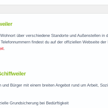
weiler
weiler
agen
ach Wohnort über verschiedene Standorte und Außenstellen in 
 Telefonnummern findest du auf der offiziellen Webseite der
it
.
er
chiffweiler
n und Bürger mit einem breiten Angebot rund um Arbeit, Soz
zielle Grundsicherung bei Bedürftigkeit