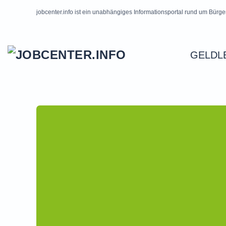
jobcenter.info ist ein unabhängiges Informationsportal rund um Bürge
Skip to main content
GELDL