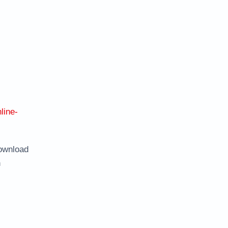
line-
ownload
n