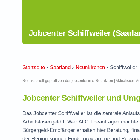
Jobcenter Schiffweiler (Saarla
Startseite
›
Saarland
›
Neunkirchen
›
Schiffweiler
Redaktionell geprüft von der jobcenter.info-Redaktion | Aktualisiert: 
Jobcenter Schiffweiler und Um
Das Jobcenter Schiffweiler ist die zentrale Anlauf
Arbeitslosengeld I. Wer ALG I beantragen möchte, 
Bürgergeld-Empfänger erhalten hier Beratung, fina
der Region können Förderprogramme und Personal