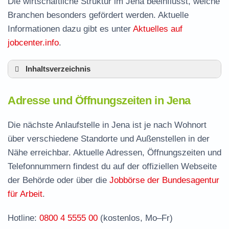
Die wirtschaftliche Struktur im Jena beeinflusst, welche
Branchen besonders gefördert werden. Aktuelle
Informationen dazu gibt es unter
Aktuelles auf
jobcenter.info
.
Inhaltsverzeichnis
Adresse und Öffnungszeiten in Jena
Adresse und Öffnungszeiten in Jena
Leistungen der Arbeitsvermittlung in Jena
Termin vereinbaren und Bürgergeld beantragen
Die nächste Anlaufstelle in Jena ist je nach Wohnort
über verschiedene Standorte und Außenstellen in der
Stellenangebote und Jobbörse in Jena
Nähe erreichbar. Aktuelle Adressen, Öffnungszeiten und
Formulare und Anträge beim Jobcenter Jena
Telefonnummern findest du auf der offiziellen Webseite
Häufige Fragen rund ums Jobcenter
der Behörde oder über die
Jobbörse der Bundesagentur
für Arbeit
.
Hotline:
0800 4 5555 00
(kostenlos, Mo–Fr)