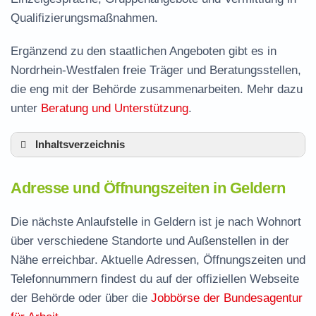
Qualifizierungsmaßnahmen.
Ergänzend zu den staatlichen Angeboten gibt es in
Nordrhein-Westfalen freie Träger und Beratungsstellen,
die eng mit der Behörde zusammenarbeiten. Mehr dazu
unter
Beratung und Unterstützung
.
Inhaltsverzeichnis
Adresse und Öffnungszeiten in Geldern
Adresse und Öffnungszeiten in Geldern
Leistungen der Arbeitsvermittlung in Geldern
Termin vereinbaren und Bürgergeld beantragen
Die nächste Anlaufstelle in Geldern ist je nach Wohnort
über verschiedene Standorte und Außenstellen in der
Jobcenter Kleve – zuständige Stelle
Nähe erreichbar. Aktuelle Adressen, Öffnungszeiten und
Stellenangebote und Jobbörse in Geldern
Telefonnummern findest du auf der offiziellen Webseite
Häufige Fragen rund ums Jobcenter
der Behörde oder über die
Jobbörse der Bundesagentur