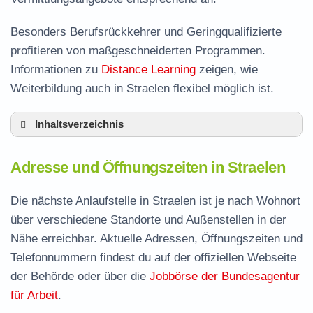
Besonders Berufsrückkehrer und Geringqualifizierte
profitieren von maßgeschneiderten Programmen.
Informationen zu
Distance Learning
zeigen, wie
Weiterbildung auch in Straelen flexibel möglich ist.
Inhaltsverzeichnis
Adresse und Öffnungszeiten in Straelen
Adresse und Öffnungszeiten in Straelen
Leistungen der Arbeitsvermittlung in Straelen
Termin vereinbaren und Bürgergeld beantragen
Die nächste Anlaufstelle in Straelen ist je nach Wohnort
über verschiedene Standorte und Außenstellen in der
Jobcenter Kleve – zuständige Stelle
Nähe erreichbar. Aktuelle Adressen, Öffnungszeiten und
Stellenangebote und Jobbörse in Straelen
Telefonnummern findest du auf der offiziellen Webseite
Häufige Fragen rund ums Jobcenter
der Behörde oder über die
Jobbörse der Bundesagentur
für Arbeit
.