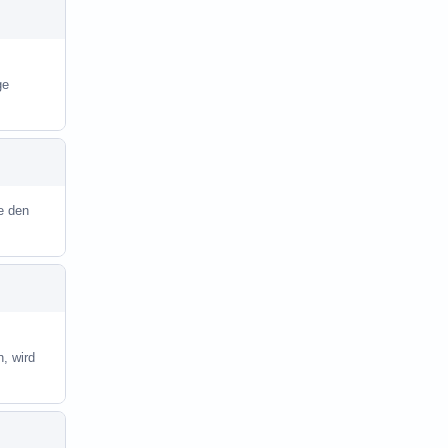
ge
le den
, wird