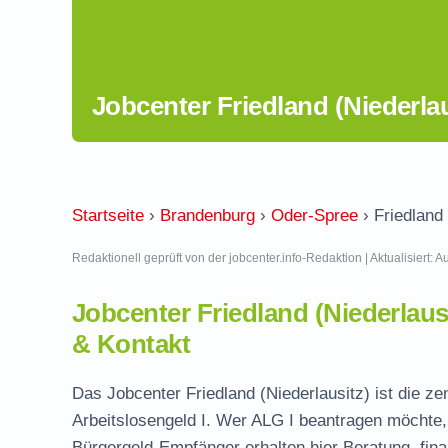
Jobcenter Friedland (Niederla
Startseite
›
Brandenburg
›
Oder-Spree
›
Friedland 
Redaktionell geprüft von der jobcenter.info-Redaktion | Aktualisiert: 
Jobcenter Friedland (Niederlau
& Kontakt
Das Jobcenter Friedland (Niederlausitz) ist die ze
Arbeitslosengeld I. Wer ALG I beantragen möchte, 
Bürgergeld-Empfänger erhalten hier Beratung, fina