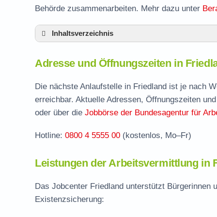
Behörde zusammenarbeiten. Mehr dazu unter
Ber
Inhaltsverzeichnis
Adresse und Öffnungszeiten in Friedland
Adresse und Öffnungszeiten in Friedla
Leistungen der Arbeitsvermittlung in Friedl
Termin vereinbaren und Bürgergeld beantr
Die nächste Anlaufstelle in Friedland ist je nach
erreichbar. Aktuelle Adressen, Öffnungszeiten und
Jobcenter Oder-Spree – zuständige Stelle
oder über die
Jobbörse der Bundesagentur für Arbe
Stellenangebote und Jobbörse in Friedland
Hotline:
0800 4 5555 00
(kostenlos, Mo–Fr)
Häufige Fragen rund ums Jobcenter
Leistungen der Arbeitsvermittlung in F
Das Jobcenter Friedland unterstützt Bürgerinnen 
Existenzsicherung: