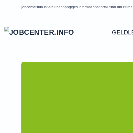
jobcenter.info ist ein unabhängiges Informationsportal rund um Bürge
Skip to main content
GELDL