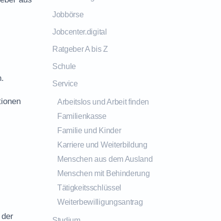
Jobbörse
Jobcenter.digital
Ratgeber A bis Z
Schule
n.
Service
tionen
Arbeitslos und Arbeit finden
Familienkasse
Familie und Kinder
Karriere und Weiterbildung
Menschen aus dem Ausland
Menschen mit Behinderung
Tätigkeitsschlüssel
Weiterbewilligungsantrag
 der
Studium