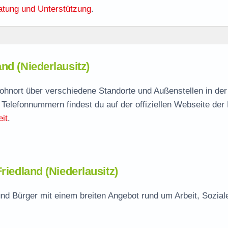
atung und Unterstützung
.
nd (Niederlausitz)
and
agen
 Wohnort über verschiedene Standorte und Außenstellen in de
 Telefonnummern findest du auf der offiziellen Webseite der
it
.
riedland (Niederlausitz)
und Bürger mit einem breiten Angebot rund um Arbeit, Sozial