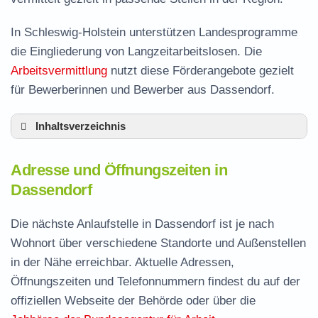
In Schleswig-Holstein unterstützen Landesprogramme
die Eingliederung von Langzeitarbeitslosen. Die
Arbeitsvermittlung
nutzt diese Förderangebote gezielt
für Bewerberinnen und Bewerber aus Dassendorf.
Inhaltsverzeichnis
Adresse und Öffnungszeiten in Dassendorf
Adresse und Öffnungszeiten in
Leistungen der Arbeitsvermittlung in
Dassendorf
Dassendorf
Termin vereinbaren und Bürgergeld beantragen
Die nächste Anlaufstelle in Dassendorf ist je nach
Wohnort über verschiedene Standorte und Außenstellen
Jobcenter Herzogtum Lauenburg – zuständige
in der Nähe erreichbar. Aktuelle Adressen,
Stelle
Öffnungszeiten und Telefonnummern findest du auf der
Stellenangebote und Jobbörse in Dassendorf
offiziellen Webseite der Behörde oder über die