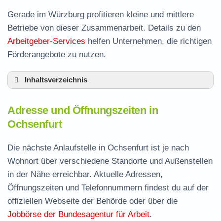
Gerade im Würzburg profitieren kleine und mittlere
Betriebe von dieser Zusammenarbeit. Details zu den
Arbeitgeber-Services
helfen Unternehmen, die richtigen
Förderangebote zu nutzen.
Inhaltsverzeichnis
Adresse und Öffnungszeiten in Ochsenfurt
Adresse und Öffnungszeiten in
Leistungen der Arbeitsvermittlung in
Ochsenfurt
Ochsenfurt
Termin vereinbaren und Bürgergeld beantragen
Die nächste Anlaufstelle in Ochsenfurt ist je nach
Wohnort über verschiedene Standorte und Außenstellen
Jobcenter Würzburg – zuständige Stelle
in der Nähe erreichbar. Aktuelle Adressen,
Stellenangebote und Jobbörse in Ochsenfurt
Öffnungszeiten und Telefonnummern findest du auf der
Häufige Fragen rund ums Jobcenter
offiziellen Webseite der Behörde oder über die
Jobbörse der Bundesagentur für Arbeit
.