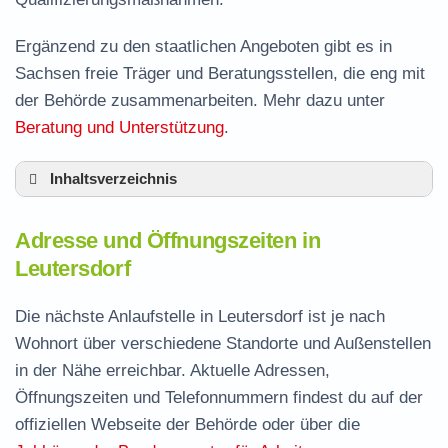
Ergänzend zu den staatlichen Angeboten gibt es in
Sachsen freie Träger und Beratungsstellen, die eng mit
der Behörde zusammenarbeiten. Mehr dazu unter
Beratung und Unterstützung
.
Inhaltsverzeichnis
Adresse und Öffnungszeiten in Leutersdorf
Adresse und Öffnungszeiten in
Leistungen der Arbeitsvermittlung in
Leutersdorf
Leutersdorf
Termin vereinbaren und Bürgergeld beantragen
Die nächste Anlaufstelle in Leutersdorf ist je nach
Wohnort über verschiedene Standorte und Außenstellen
Jobcenter Görlitz – zuständige Stelle
in der Nähe erreichbar. Aktuelle Adressen,
Stellenangebote und Jobbörse in Leutersdorf
Öffnungszeiten und Telefonnummern findest du auf der
Häufige Fragen rund ums Jobcenter
offiziellen Webseite der Behörde oder über die