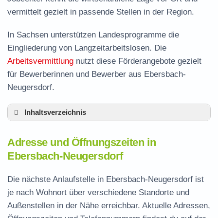
vermittelt gezielt in passende Stellen in der Region.
In Sachsen unterstützen Landesprogramme die
Eingliederung von Langzeitarbeitslosen. Die
Arbeitsvermittlung
nutzt diese Förderangebote gezielt
für Bewerberinnen und Bewerber aus Ebersbach-
Neugersdorf.
Inhaltsverzeichnis
Adresse und Öffnungszeiten in Ebersbach-
Adresse und Öffnungszeiten in
Neugersdorf
Ebersbach-Neugersdorf
Leistungen der Arbeitsvermittlung in
Ebersbach-Neugersdorf
Die nächste Anlaufstelle in Ebersbach-Neugersdorf ist
Termin vereinbaren und Bürgergeld beantragen
je nach Wohnort über verschiedene Standorte und
Außenstellen in der Nähe erreichbar. Aktuelle Adressen,
Jobcenter Görlitz – zuständige Stelle