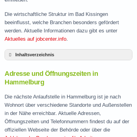
Die wirtschaftliche Struktur im Bad Kissingen
beeinflusst, welche Branchen besonders gefördert
werden. Aktuelle Informationen dazu gibt es unter
Aktuelles auf jobcenter.info
.
Inhaltsverzeichnis
Adresse und Öffnungszeiten in Hammelburg
Adresse und Öffnungszeiten in
Leistungen der Arbeitsvermittlung in
Hammelburg
Hammelburg
Termin vereinbaren und Bürgergeld beantragen
Die nächste Anlaufstelle in Hammelburg ist je nach
Wohnort über verschiedene Standorte und Außenstellen
Jobcenter Bad Kissingen – zuständige Stelle
in der Nähe erreichbar. Aktuelle Adressen,
Stellenangebote und Jobbörse in Hammelburg
Öffnungszeiten und Telefonnummern findest du auf der
Häufige Fragen rund ums Jobcenter
offiziellen Webseite der Behörde oder über die