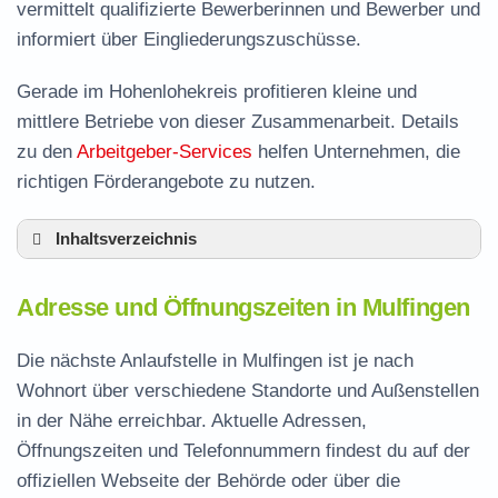
vermittelt qualifizierte Bewerberinnen und Bewerber und
informiert über Eingliederungszuschüsse.
Gerade im Hohenlohekreis profitieren kleine und
mittlere Betriebe von dieser Zusammenarbeit. Details
zu den
Arbeitgeber-Services
helfen Unternehmen, die
richtigen Förderangebote zu nutzen.
Inhaltsverzeichnis
Adresse und Öffnungszeiten in Mulfingen
Adresse und Öffnungszeiten in Mulfingen
Leistungen der Arbeitsvermittlung in Mulfingen
Termin vereinbaren und Bürgergeld beantragen
Die nächste Anlaufstelle in Mulfingen ist je nach
Wohnort über verschiedene Standorte und Außenstellen
Jobcenter Hohenlohekreis – zuständige Stelle
in der Nähe erreichbar. Aktuelle Adressen,
Stellenangebote und Jobbörse in Mulfingen
Öffnungszeiten und Telefonnummern findest du auf der
Häufige Fragen rund ums Jobcenter
offiziellen Webseite der Behörde oder über die