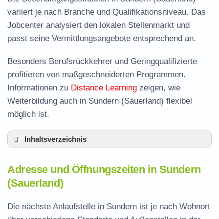
variiert je nach Branche und Qualifikationsniveau. Das
Jobcenter analysiert den lokalen Stellenmarkt und
passt seine Vermittlungsangebote entsprechend an.
Besonders Berufsrückkehrer und Geringqualifizierte
profitieren von maßgeschneiderten Programmen.
Informationen zu
Distance Learning
zeigen, wie
Weiterbildung auch in Sundern (Sauerland) flexibel
möglich ist.
Inhaltsverzeichnis
Adresse und Öffnungszeiten in Sundern
Adresse und Öffnungszeiten in Sundern
Leistungen der Arbeitsvermittlung in Sundern
(Sauerland)
Termin vereinbaren und Bürgergeld beantragen
Die nächste Anlaufstelle in Sundern ist je nach Wohnort
Jobcenter Hochsauerlandkreis – zuständige