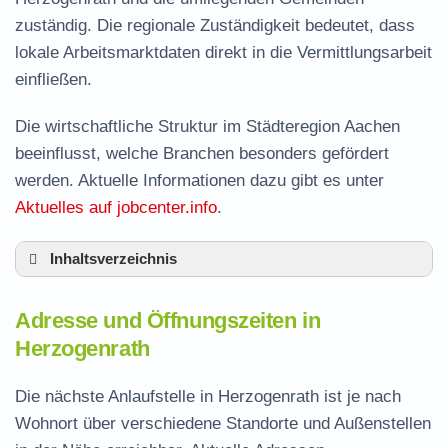
zuständig. Die regionale Zuständigkeit bedeutet, dass
lokale Arbeitsmarktdaten direkt in die Vermittlungsarbeit
einfließen.
Die wirtschaftliche Struktur im Städteregion Aachen
beeinflusst, welche Branchen besonders gefördert
werden. Aktuelle Informationen dazu gibt es unter
Aktuelles auf jobcenter.info
.
Inhaltsverzeichnis
Adresse und Öffnungszeiten in Herzogenrath
Adresse und Öffnungszeiten in
Leistungen der Arbeitsvermittlung in
Herzogenrath
Herzogenrath
Termin vereinbaren und Bürgergeld beantragen
Die nächste Anlaufstelle in Herzogenrath ist je nach
Wohnort über verschiedene Standorte und Außenstellen
Jobcenter Städteregion Aachen – zuständige