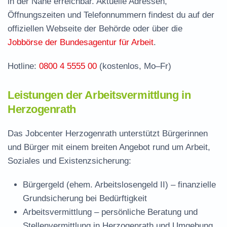
in der Nähe erreichbar. Aktuelle Adressen,
Stelle
Öffnungszeiten und Telefonnummern findest du auf der
Stellenangebote und Jobbörse in Herzogenrath
offiziellen Webseite der Behörde oder über die
Häufige Fragen rund ums Jobcenter
Jobbörse der Bundesagentur für Arbeit
.
Hotline:
0800 4 5555 00
(kostenlos, Mo–Fr)
Leistungen der Arbeitsvermittlung in
Herzogenrath
Das Jobcenter Herzogenrath unterstützt Bürgerinnen
und Bürger mit einem breiten Angebot rund um Arbeit,
Soziales und Existenzsicherung:
Bürgergeld (ehem. Arbeitslosengeld II)
– finanzielle
Grundsicherung bei Bedürftigkeit
Arbeitsvermittlung
– persönliche Beratung und
Stellenvermittlung in Herzogenrath und Umgebung