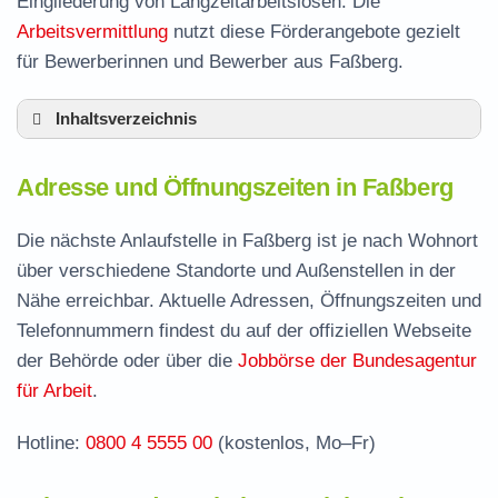
Eingliederung von Langzeitarbeitslosen. Die
Arbeitsvermittlung
nutzt diese Förderangebote gezielt
für Bewerberinnen und Bewerber aus Faßberg.
Inhaltsverzeichnis
Adresse und Öffnungszeiten in Faßberg
Adresse und Öffnungszeiten in Faßberg
Leistungen der Arbeitsvermittlung in Faßberg
Termin vereinbaren und Bürgergeld beantragen
Die nächste Anlaufstelle in Faßberg ist je nach Wohnort
über verschiedene Standorte und Außenstellen in der
Jobcenter Celle – zuständige Stelle
Nähe erreichbar. Aktuelle Adressen, Öffnungszeiten und
Stellenangebote und Jobbörse in Faßberg
Telefonnummern findest du auf der offiziellen Webseite
Häufige Fragen rund ums Jobcenter
der Behörde oder über die
Jobbörse der Bundesagentur
für Arbeit
.
Hotline:
0800 4 5555 00
(kostenlos, Mo–Fr)