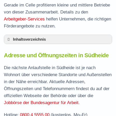
Gerade im Celle profitieren kleine und mittlere Betriebe
von dieser Zusammenarbeit. Details zu den
Arbeitgeber-Services
helfen Unternehmen, die richtigen
Förderangebote zu nutzen.
Inhaltsverzeichnis
Adresse und Öffnungszeiten in Südheide
Adresse und Öffnungszeiten in Südheide
Leistungen der Arbeitsvermittlung in Südheide
Termin vereinbaren und Bürgergeld beantragen
Die nächste Anlaufstelle in Südheide ist je nach
Wohnort über verschiedene Standorte und Außenstellen
Jobcenter Celle – zuständige Stelle
in der Nähe erreichbar. Aktuelle Adressen,
Stellenangebote und Jobbörse in Südheide
Öffnungszeiten und Telefonnummern findest du auf der
Häufige Fragen rund ums Jobcenter
offiziellen Webseite der Behörde oder über die
Jobbörse der Bundesagentur für Arbeit
.
Hotline:
0800 4 5555 00
(kostenlos, Mo–Fr)