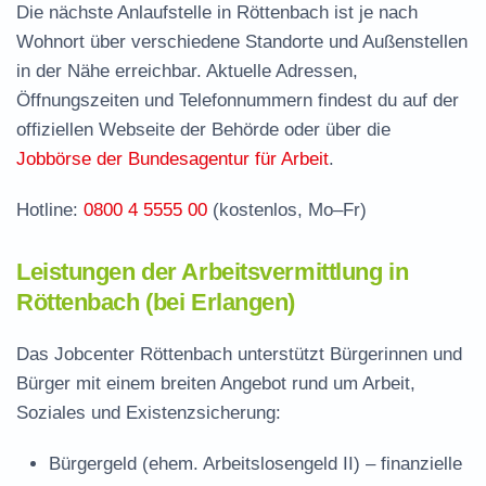
Termin vereinbaren und Bürgergeld beantragen
Die nächste Anlaufstelle in Röttenbach ist je nach
Wohnort über verschiedene Standorte und Außenstellen
Jobcenter Erlangen-Höchstadt – zuständige
in der Nähe erreichbar. Aktuelle Adressen,
Stelle
Öffnungszeiten und Telefonnummern findest du auf der
Stellenangebote und Jobbörse in Röttenbach
offiziellen Webseite der Behörde oder über die
Häufige Fragen rund ums Jobcenter
Jobbörse der Bundesagentur für Arbeit
.
Hotline:
0800 4 5555 00
(kostenlos, Mo–Fr)
Leistungen der Arbeitsvermittlung in
Röttenbach (bei Erlangen)
Das Jobcenter Röttenbach unterstützt Bürgerinnen und
Bürger mit einem breiten Angebot rund um Arbeit,
Soziales und Existenzsicherung:
Bürgergeld (ehem. Arbeitslosengeld II)
– finanzielle