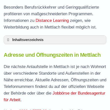
Besonders Berufsrückkehrer und Geringqualifizierte
profitieren von maßgeschneiderten Programmen.
Informationen zu
Distance Learning
zeigen, wie
Weiterbildung auch in Mettlach flexibel möglich ist.
Inhaltsverzeichnis
Adresse und Öffnungszeiten in Mettlach
Adresse und Öffnungszeiten in Mettlach
Leistungen der Arbeitsvermittlung in Mettlach
Termin vereinbaren und Bürgergeld beantragen
Die nächste Anlaufstelle in Mettlach ist je nach Wohnort
über verschiedene Standorte und Außenstellen in der
Jobcenter Merzig-Wadern – zuständige Stelle
Nähe erreichbar. Aktuelle Adressen, Öffnungszeiten und
Stellenangebote und Jobbörse in Mettlach
Telefonnummern findest du auf der offiziellen Webseite
Häufige Fragen rund ums Jobcenter
der Behörde oder über die
Jobbörse der Bundesagentur
für Arbeit
.