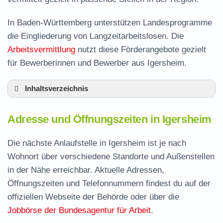
In Baden-Württemberg unterstützen Landesprogramme
die Eingliederung von Langzeitarbeitslosen. Die
Arbeitsvermittlung
nutzt diese Förderangebote gezielt
für Bewerberinnen und Bewerber aus Igersheim.
Inhaltsverzeichnis
Adresse und Öffnungszeiten in Igersheim
Adresse und Öffnungszeiten in Igersheim
Leistungen der Arbeitsvermittlung in Igersheim
Termin vereinbaren und Bürgergeld beantragen
Die nächste Anlaufstelle in Igersheim ist je nach
Wohnort über verschiedene Standorte und Außenstellen
Jobcenter Main-Tauber-Kreis – zuständige
in der Nähe erreichbar. Aktuelle Adressen,
Stelle
Öffnungszeiten und Telefonnummern findest du auf der
Stellenangebote und Jobbörse in Igersheim
offiziellen Webseite der Behörde oder über die
Häufige Fragen rund ums Jobcenter
Jobbörse der Bundesagentur für Arbeit
.