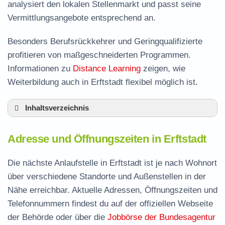
analysiert den lokalen Stellenmarkt und passt seine
Vermittlungsangebote entsprechend an.
Besonders Berufsrückkehrer und Geringqualifizierte
profitieren von maßgeschneiderten Programmen.
Informationen zu
Distance Learning
zeigen, wie
Weiterbildung auch in Erftstadt flexibel möglich ist.
Inhaltsverzeichnis
Adresse und Öffnungszeiten in Erftstadt
Adresse und Öffnungszeiten in Erftstadt
Leistungen der Arbeitsvermittlung in Erftstadt
Termin vereinbaren und Bürgergeld beantragen
Die nächste Anlaufstelle in Erftstadt ist je nach Wohnort
über verschiedene Standorte und Außenstellen in der
Jobcenter Rhein-Erft-Kreis – zuständige Stelle
Nähe erreichbar. Aktuelle Adressen, Öffnungszeiten und
Stellenangebote und Jobbörse in Erftstadt
Telefonnummern findest du auf der offiziellen Webseite
Häufige Fragen rund ums Jobcenter
der Behörde oder über die
Jobbörse der Bundesagentur