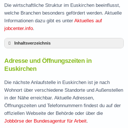
Die wirtschaftliche Struktur im Euskirchen beeinflusst,
welche Branchen besonders gefördert werden. Aktuelle
Informationen dazu gibt es unter
Aktuelles auf
jobcenter.info
.
Inhaltsverzeichnis
Adresse und Öffnungszeiten in Euskirchen
Adresse und Öffnungszeiten in
Leistungen der Arbeitsvermittlung in
Euskirchen
Euskirchen
Termin vereinbaren und Bürgergeld beantragen
Die nächste Anlaufstelle in Euskirchen ist je nach
Wohnort über verschiedene Standorte und Außenstellen
Stellenangebote und Jobbörse in Euskirchen
in der Nähe erreichbar. Aktuelle Adressen,
Häufige Fragen rund ums Jobcenter
Öffnungszeiten und Telefonnummern findest du auf der
offiziellen Webseite der Behörde oder über die
Jobbörse der Bundesagentur für Arbeit
.