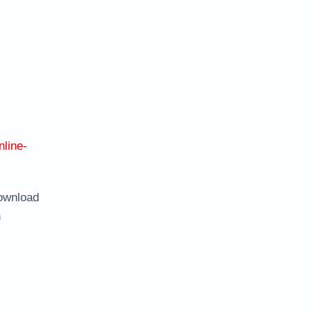
nline-
ownload
n