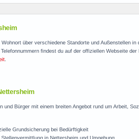
m
rsheim
rsheim
agen
ch Wohnort über verschiedene Standorte und Außenstellen in
 Telefonnummern findest du auf der offiziellen Webseite der
it
.
eim
 Nettersheim
n und Bürger mit einem breiten Angebot rund um Arbeit, Soz
zielle Grundsicherung bei Bedürftigkeit
 Stellenvermittlung in Nettersheim und Umgebung