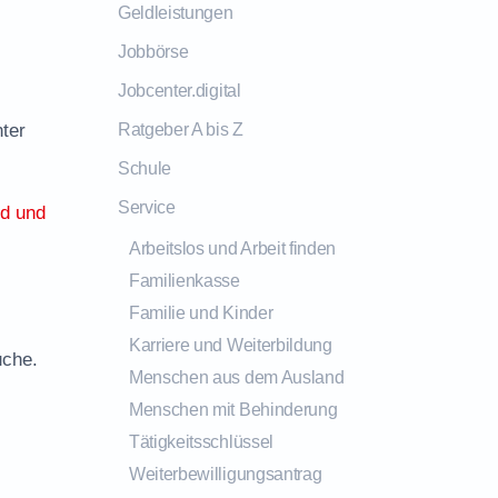
Geldleistungen
Jobbörse
Jobcenter.digital
nter
Ratgeber A bis Z
Schule
Service
ld und
Arbeitslos und Arbeit finden
Familienkasse
Familie und Kinder
Karriere und Weiterbildung
uche.
Menschen aus dem Ausland
Menschen mit Behinderung
Tätigkeitsschlüssel
Weiterbewilligungsantrag