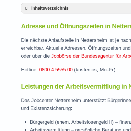
Inhaltsverzeichnis
Adresse und Öffnungszeiten in Nettershei
Adresse und Öffnungszeiten in Nette
Leistungen der Arbeitsvermittlung in Nette
Termin vereinbaren und Bürgergeld beantr
Die nächste Anlaufstelle in Nettersheim ist je na
erreichbar. Aktuelle Adressen, Öffnungszeiten und
Jobcenter Euskirchen – zuständige Stelle
oder über die
Jobbörse der Bundesagentur für Arbe
Stellenangebote und Jobbörse in Nettersh
Hotline:
0800 4 5555 00
(kostenlos, Mo–Fr)
Häufige Fragen rund ums Jobcenter
Leistungen der Arbeitsvermittlung in
Das Jobcenter Nettersheim unterstützt Bürgerinne
und Existenzsicherung:
Bürgergeld (ehem. Arbeitslosengeld II)
– finan
Arbeitsvermittlung
– persönliche Beratung und