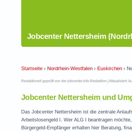
Jobcenter Nettersheim (Nordr
Startseite
›
Nordrhein-Westfalen
›
Euskirchen
›
Ne
Redaktionell geprüft von der jobcenter.info-Redaktion | Aktualisiert: 
Jobcenter Nettersheim und Umg
Das Jobcenter Nettersheim ist die zentrale Anlauf
Arbeitslosengeld I. Wer ALG I beantragen möchte, 
Bürgergeld-Empfänger erhalten hier Beratung, fina