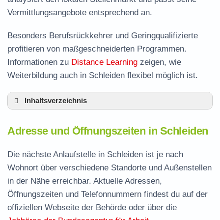
Vermittlungsangebote entsprechend an.
Besonders Berufsrückkehrer und Geringqualifizierte
profitieren von maßgeschneiderten Programmen.
Informationen zu
Distance Learning
zeigen, wie
Weiterbildung auch in Schleiden flexibel möglich ist.
Inhaltsverzeichnis
Adresse und Öffnungszeiten in Schleiden
Adresse und Öffnungszeiten in Schleiden
Leistungen der Arbeitsvermittlung in Schleiden
Termin vereinbaren und Bürgergeld beantragen
Die nächste Anlaufstelle in Schleiden ist je nach
Wohnort über verschiedene Standorte und Außenstellen
Jobcenter Euskirchen – zuständige Stelle
in der Nähe erreichbar. Aktuelle Adressen,
Stellenangebote und Jobbörse in Schleiden
Öffnungszeiten und Telefonnummern findest du auf der
Häufige Fragen rund ums Jobcenter
offiziellen Webseite der Behörde oder über die