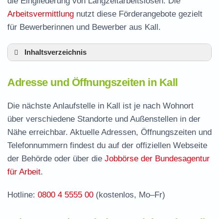
die Eingliederung von Langzeitarbeitslosen. Die
Arbeitsvermittlung
nutzt diese Förderangebote gezielt
für Bewerberinnen und Bewerber aus Kall.
Inhaltsverzeichnis
Adresse und Öffnungszeiten in Kall
Adresse und Öffnungszeiten in Kall
Leistungen der Arbeitsvermittlung in Kall
Termin vereinbaren und Bürgergeld beantragen
Die nächste Anlaufstelle in Kall ist je nach Wohnort
über verschiedene Standorte und Außenstellen in der
Jobcenter Euskirchen – zuständige Stelle
Nähe erreichbar. Aktuelle Adressen, Öffnungszeiten und
Stellenangebote und Jobbörse in Kall
Telefonnummern findest du auf der offiziellen Webseite
Häufige Fragen rund ums Jobcenter
der Behörde oder über die
Jobbörse der Bundesagentur
für Arbeit
.
Hotline:
0800 4 5555 00
(kostenlos, Mo–Fr)