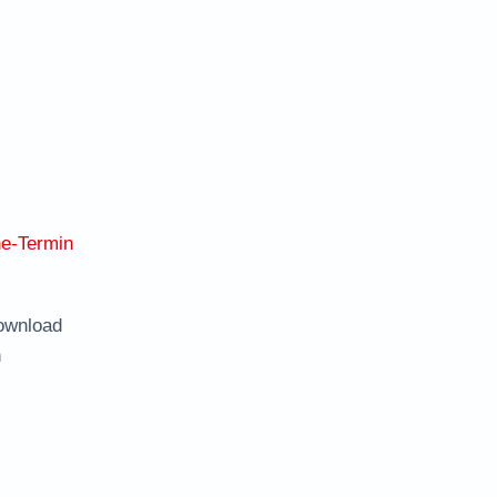
ne-Termin
ownload
n