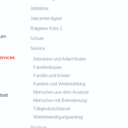
Jobbörse
Jobcenter.digital
Ratgeber A bis Z
zum
Schule
Service
ervices
Arbeitslos und Arbeit finden
Familienkasse
Familie und Kinder
Karriere und Weiterbildung
Menschen aus dem Ausland
telt
Menschen mit Behinderung
Tätigkeitsschlüssel
Weiterbewilligungsantrag
Studium