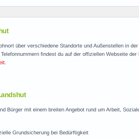
hut
hut
agen
Wohnort über verschiedene Standorte und Außenstellen in de
 Telefonnummern findest du auf der offiziellen Webseite der
lle
it
.
 Landshut
nd Bürger mit einem breiten Angebot rund um Arbeit, Sozial
zielle Grundsicherung bei Bedürftigkeit