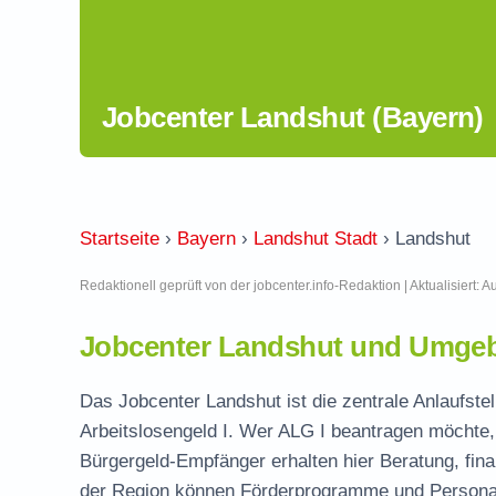
Jobcenter Landshut (Bayern)
Startseite
›
Bayern
›
Landshut Stadt
›
Landshut
Redaktionell geprüft von der jobcenter.info-Redaktion | Aktualisiert: 
Jobcenter Landshut und Umgeb
Das Jobcenter Landshut ist die zentrale Anlaufste
Arbeitslosengeld I. Wer ALG I beantragen möchte, 
Bürgergeld-Empfänger erhalten hier Beratung, fina
der Region können Förderprogramme und Personal