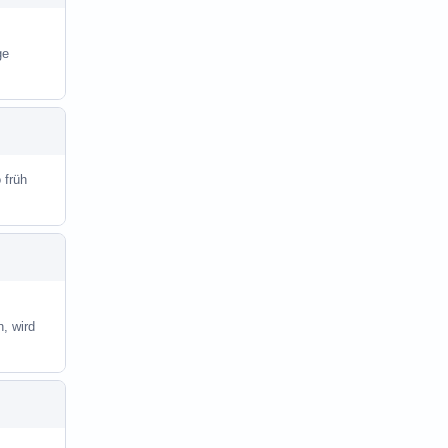
ge
 früh
, wird