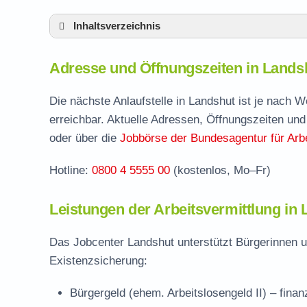
Inhaltsverzeichnis
Adresse und Öffnungszeiten in Landshut
Adresse und Öffnungszeiten in Lands
Leistungen der Arbeitsvermittlung in Lands
Termin vereinbaren und Bürgergeld beantr
Die nächste Anlaufstelle in Landshut ist je nach 
erreichbar. Aktuelle Adressen, Öffnungszeiten und
Jobcenter Landshut Stadt – zuständige Ste
oder über die
Jobbörse der Bundesagentur für Arbe
Stellenangebote und Jobbörse in Landshut
Hotline:
0800 4 5555 00
(kostenlos, Mo–Fr)
Häufige Fragen rund ums Jobcenter
Leistungen der Arbeitsvermittlung in
Das Jobcenter Landshut unterstützt Bürgerinnen u
Existenzsicherung:
Bürgergeld (ehem. Arbeitslosengeld II)
– finan